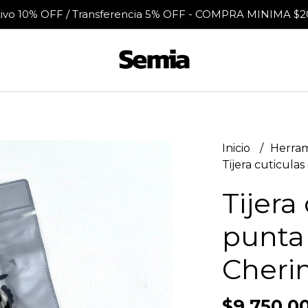
tivo 10% OFF / Transferencia 5% OFF - COMPRA MINIMA $2
Inicio
Herra
Tijera cuticula
Tijera
punta 
Cheri
$9.750,0