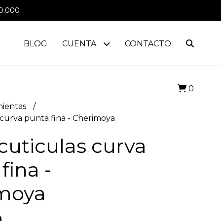
0.000
BLOG
CUENTA
CONTACTO
0
mientas
s curva punta fina - Cherimoya
 cuticulas curva
fina -
moya
0