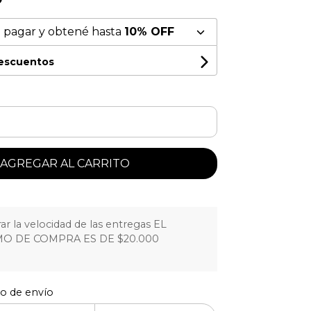
 pagar y obtené hasta
10% OFF
descuentos
AGREGAR AL CARRITO
r la velocidad de las entregas EL
O DE COMPRA ES DE $20.000
to de envío