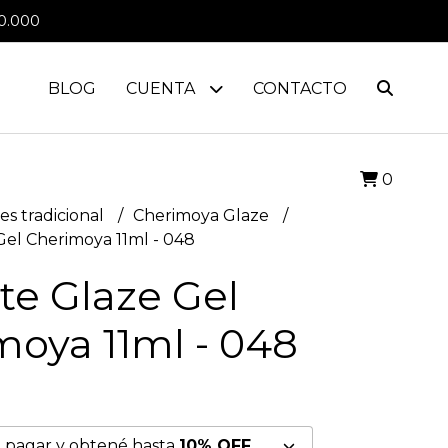
0.000
BLOG
CUENTA
CONTACTO
0
es tradicional
Cherimoya Glaze
Gel Cherimoya 11ml - 048
te Glaze Gel
moya 11ml - 048
 pagar y obtené hasta
10% OFF