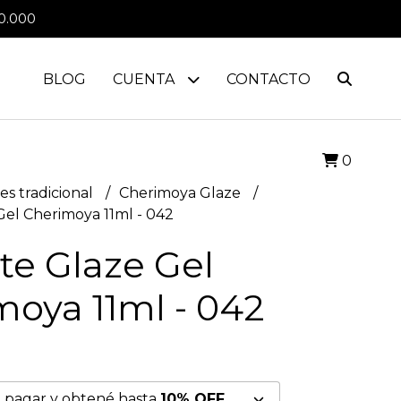
0.000
BLOG
CUENTA
CONTACTO
0
es tradicional
Cherimoya Glaze
Gel Cherimoya 11ml - 042
te Glaze Gel
moya 11ml - 042
 pagar y obtené hasta
10% OFF