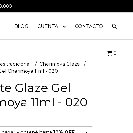
0.000
BLOG
CUENTA
CONTACTO
0
es tradicional
Cherimoya Glaze
Gel Cherimoya 11ml - 020
te Glaze Gel
moya 11ml - 020
 pagar y obtené hasta
10% OFF