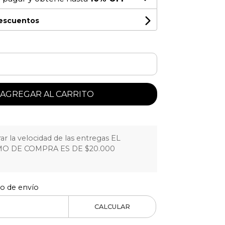
descuentos
AGREGAR AL CARRITO
r la velocidad de las entregas EL
O DE COMPRA ES DE $20.000
to de envío
CALCULAR