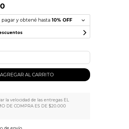
00
 pagar y obtené hasta
10% OFF
descuentos
AGREGAR AL CARRITO
r la velocidad de las entregas EL
O DE COMPRA ES DE $20.000
to de envío