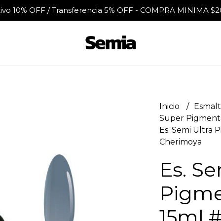
tivo 10% OFF / Transferencia 5% OFF - COMPRA MINIMA $2
Inicio
Esmalt
Super Pigment
Es. Semi Ultra
Cherimoya
Es. Se
Pigm
15ml #