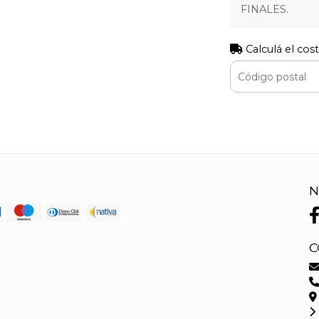
FINALES.
Calculá el cos
N
C