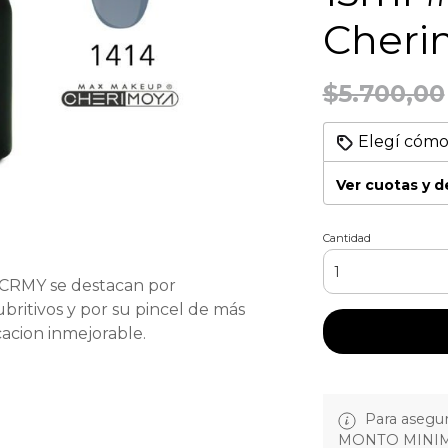
Cheri
$5.700,00
Elegí cómo
Ver cuotas y 
Cantidad
 CRMY se destacan por
britivos y por su pincel de más
acion inmejorable.
Para asegura
MONTO MINIM