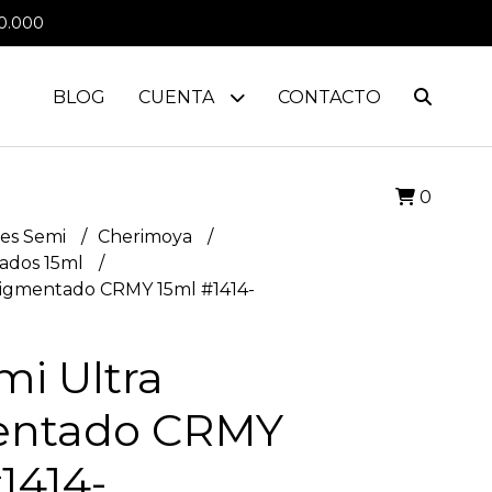
0.000
BLOG
CUENTA
CONTACTO
0
es Semi
Cherimoya
ados 15ml
 Pigmentado CRMY 15ml #1414-
mi Ultra
entado CRMY
1414-