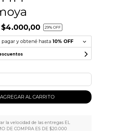
moya
$4.000,00
29
% OFF
 pagar y obtené hasta
10% OFF
descuentos
AGREGAR AL CARRITO
r la velocidad de las entregas EL
O DE COMPRA ES DE $20.000