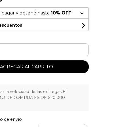
 pagar y obtené hasta
10% OFF
descuentos
AGREGAR AL CARRITO
r la velocidad de las entregas EL
O DE COMPRA ES DE $20.000
to de envío