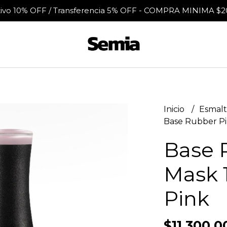
tivo 10% OFF / Transferencia 5% OFF - COMPRA MINIMA $2
Inicio
Esmalt
Base Rubber Pin
Base 
Mask 1
Pink
$11.300,0