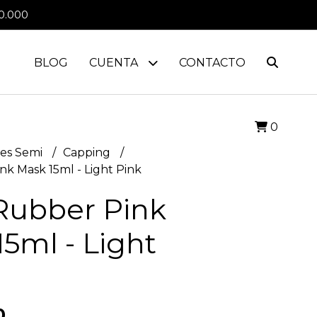
0.000
BLOG
CUENTA
CONTACTO
0
es Semi
Capping
k Mask 15ml - Light Pink
Rubber Pink
5ml - Light
0