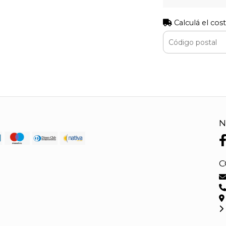
Calculá el cos
N
C