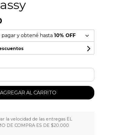
assy
0
 pagar y obtené hasta
10% OFF
descuentos
AGREGAR AL CARRITO
r la velocidad de las entregas EL
O DE COMPRA ES DE $20.000