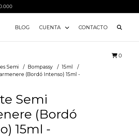
0.000
BLOG
CUENTA
CONTACTO
0
es Semi
Bompassy
15ml
armenere (Bordó Intenso) 15ml -
te Semi
nere (Bordó
o) 15ml -