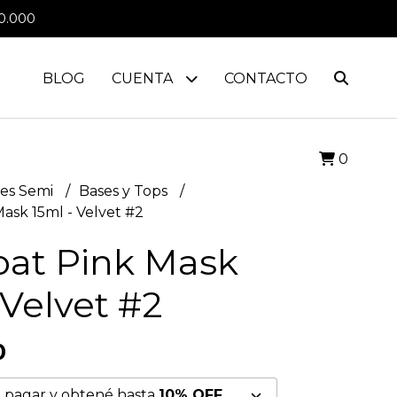
0.000
BLOG
CUENTA
CONTACTO
0
es Semi
Bases y Tops
ask 15ml - Velvet #2
oat Pink Mask
 Velvet #2
0
 pagar y obtené hasta
10% OFF