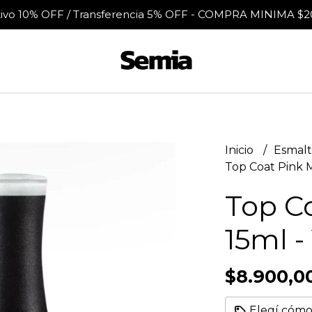
tivo 10% OFF / Transferencia 5% OFF - COMPRA MINIMA $2
Inicio
Esmalt
Top Coat Pink M
Top C
15ml -
$8.900,0
Elegí cómo