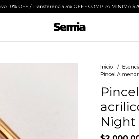
tivo 10% OFF / Transferencia 5% OFF - COMPRA MINIMA $2
Inicio
Esenci
Pincel Almendra 
Pince
acrilic
Night
$2.000,0