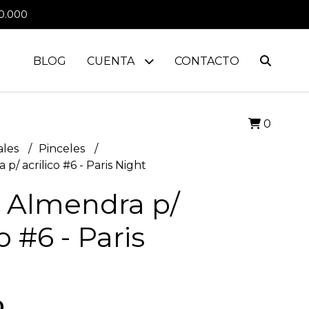
0.000
BLOG
CUENTA
CONTACTO
0
ales
Pinceles
p/ acrilico #6 - Paris Night
l Almendra p/
o #6 - Paris
0