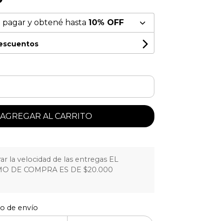
 pagar y obtené hasta
10% OFF
descuentos
AGREGAR AL CARRITO
r la velocidad de las entregas EL
O DE COMPRA ES DE $20.000
to de envío