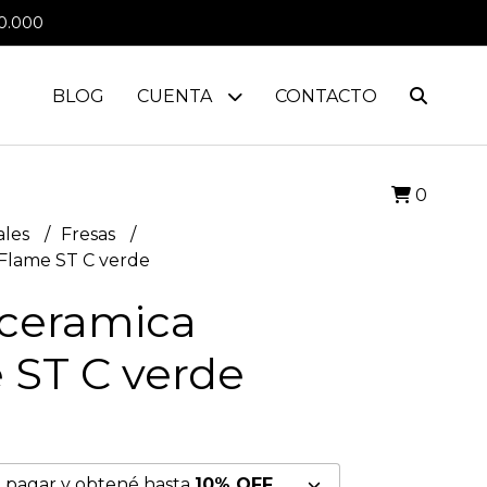
0.000
BLOG
CUENTA
CONTACTO
0
ales
Fresas
 Flame ST C verde
 ceramica
 ST C verde
 pagar y obtené hasta
10% OFF