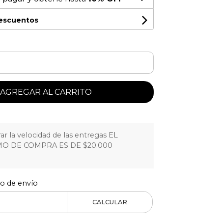
descuentos
AGREGAR AL CARRITO
r la velocidad de las entregas EL
O DE COMPRA ES DE $20.000
to de envío
CALCULAR