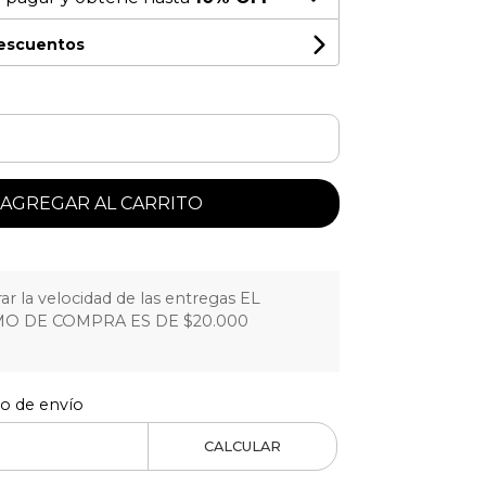
descuentos
AGREGAR AL CARRITO
r la velocidad de las entregas EL
O DE COMPRA ES DE $20.000
to de envío
CALCULAR