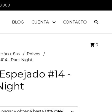
0.000
BLOG
CUENTA
CONTACTO
0
ción uñas
Polvos
#14 - Paris Night
Espejado #14 -
Night
 pagar y obtené hasta
10% OFF