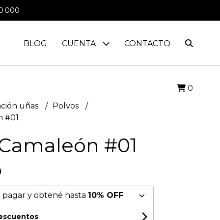
0.000
BLOG
CUENTA
CONTACTO
0
ción uñas
Polvos
n #01
 Camaleón #01
0
 pagar y obtené hasta
10% OFF
descuentos