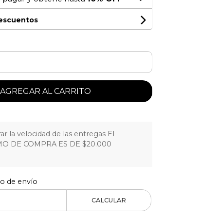
descuentos
AGREGAR AL CARRITO
r la velocidad de las entregas EL
O DE COMPRA ES DE $20.000
to de envío
CALCULAR