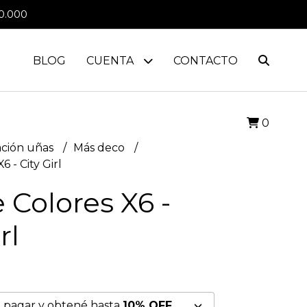
0.000
BLOG
CUENTA
CONTACTO
0
ción uñas
Más deco
6 - City Girl
e Colores X6 -
rl
 pagar y obtené hasta
10% OFF