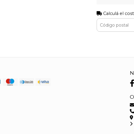
Calculá el cos
N
C