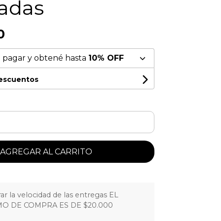
adas
0
 pagar y obtené hasta
10% OFF
descuentos
AGREGAR AL CARRITO
r la velocidad de las entregas EL
O DE COMPRA ES DE $20.000