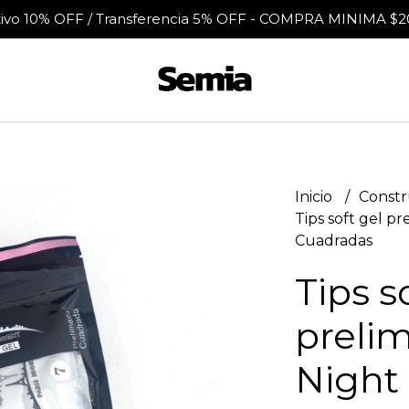
tivo 10% OFF / Transferencia 5% OFF - COMPRA MINIMA $2
Inicio
Constr
Tips soft gel pr
Cuadradas
Tips s
preli
Night 