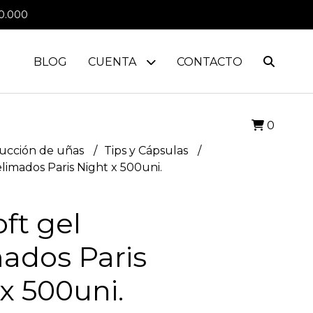
0.000
BLOG
CUENTA
CONTACTO
0
ucción de uñas
Tips y Cápsulas
elimados Paris Night x 500uni.
oft gel
mados Paris
x 500uni.