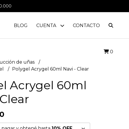
0.000
BLOG
CUENTA
CONTACTO
0
ucción de uñas
el
Polygel Acrygel 60ml Navi - Clear
el Acrygel 60ml
 Clear
00
 pagar y obtené hasta
10% OFF