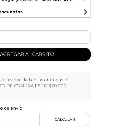
descuentos
AGREGAR AL CARRITO
r la velocidad de las entregas EL
O DE COMPRA ES DE $20.000
to de envío
CALCULAR