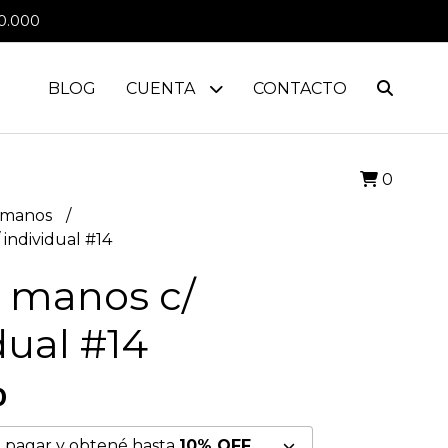
0.000
BLOG
CUENTA
CONTACTO
0
 manos
individual #14
 manos c/
dual #14
0
 pagar y obtené hasta
10% OFF