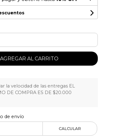
descuentos
AGREGAR AL CARRITO
r la velocidad de las entregas EL
O DE COMPRA ES DE $20.000
to de envío
CALCULAR